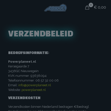
0
€ 0,00
VERZENDBELEID
BEDRIJFSINFORMATIE:
Powerplaneet.nl
Kersegaarde 7
3436GC Nieuwegein
KVK-nummer: 93638094
Telefoonnummer: 06 57 32 00 06
Email:
info@powerplaneet.nl
Website:
powerplaneet.nl
VERZENDKOSTEN
Verzendkosten binnen Nederland bedragen €[bedrag].