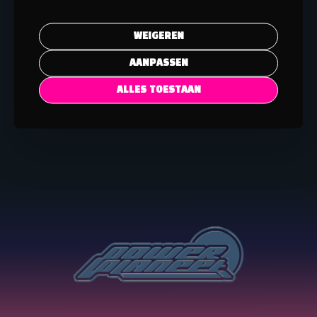
track & trace code om je pakket te volgen.
BESCHADIGDE OF VERLOREN PAKKETTEN
WEIGEREN
Als je bestelling beschadigd is aangekomen of verloren is
AANPASSEN
gegaan, neem dan onmiddellijk contact op met onze
klantenservice via
info@powerplaneet.nl
of 06 57 32 00 06.
ALLES TOESTAAN
Wij zullen ons best doen om een oplossing te bieden, zoals een
vervangend product of terugbetaling.