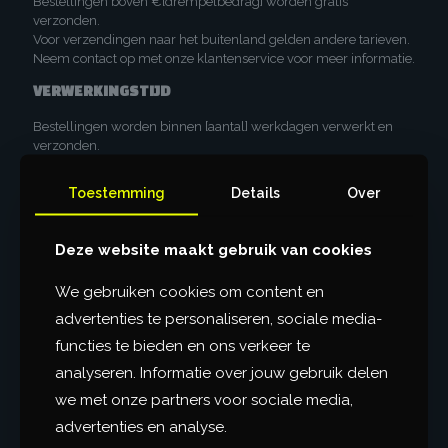
Bestellingen boven €[drempelbedrag] worden gratis
verzonden.
Voor verzendingen naar het buitenland gelden andere tarieven.
Neem contact op met onze klantenservice voor meer informatie.
VERWERKINGSTIJD
Bestellingen worden binnen [aantal] werkdagen verwerkt en
verzonden.
Bestellingen geplaatst op zaterdag, zondag en feestdagen
worden de eerstvolgende werkdag verwerkt.
Toestemming
Details
Over
LEVERTIJD
Deze website maakt gebruik van cookies
De standaard levertijd binnen Nederland bedraagt [aantal]
werkdagen.
Internationale levertijden variëren per land. Neem contact op
We gebruiken cookies om content en
met onze klantenservice voor geschatte levertijden naar jouw
advertenties te personaliseren, sociale media-
locatie.
functies te bieden en ons verkeer te
VERZENDMETHODEN
analyseren. Informatie over jouw gebruik delen
Wij maken gebruik van gerenommeerde verzendpartners zoals
we met onze partners voor sociale media,
[verzendpartner(s)].
advertenties en analyse.
Zodra je bestelling is verzonden, ontvang je een e-mail met een