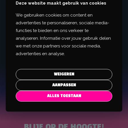
€
12,95
-
Deze website maakt gebruik van cookies
Prijsklasse:
€
44,95
€ 12,95
We gebruiken cookies om content en
tot
Opties
advertenties te personaliseren, sociale media-
€ 44,95
selecteren
functies te bieden en ons verkeer te
Dit
analyseren. Informatie over jouw gebruik delen
product
heeft
we met onze partners voor sociale media,
meerdere
advertenties en analyse.
variaties.
Deze
optie
kan
WEIGEREN
gekozen
worden
AANPASSEN
op
de
ALLES TOESTAAN
productpagina
BLIJF OP DE HOOGTE!