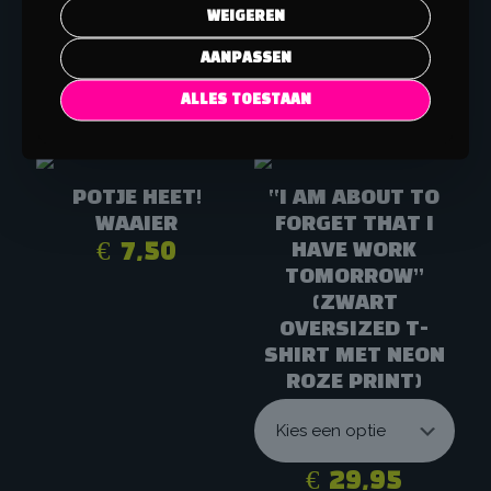
WEIGEREN
AANPASSEN
ALLES TOESTAAN
DEZE ZIJN OOK NIET GEK HOOR!
POTJE HEET!
“I AM ABOUT TO
WAAIER
FORGET THAT I
€
7,50
HAVE WORK
TOMORROW”
(ZWART
OVERSIZED T-
SHIRT MET NEON
ROZE PRINT)
€
29,95