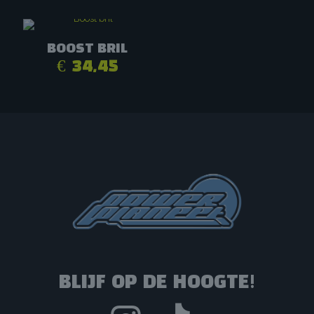
Dit
product
heeft
BOOST BRIL
meerdere
€
34,45
variaties.
Deze
optie
kan
gekozen
worden
op
de
productpagina
BLIJF OP DE HOOGTE!