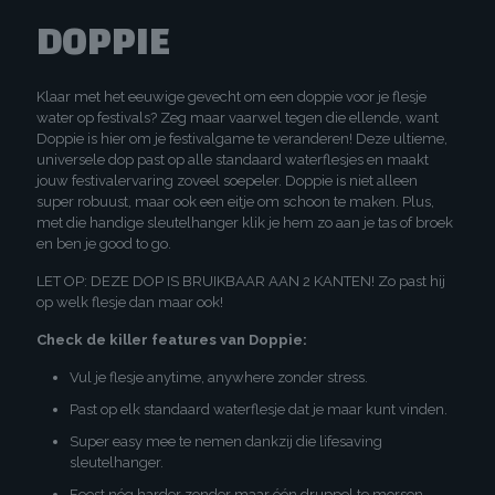
DOPPIE
Klaar met het eeuwige gevecht om een doppie voor je flesje
water op festivals? Zeg maar vaarwel tegen die ellende, want
Doppie is hier om je festivalgame te veranderen! Deze ultieme,
universele dop past op alle standaard waterflesjes en maakt
jouw festivalervaring zoveel soepeler. Doppie is niet alleen
super robuust, maar ook een eitje om schoon te maken. Plus,
met die handige sleutelhanger klik je hem zo aan je tas of broek
en ben je good to go.
LET OP: DEZE DOP IS BRUIKBAAR AAN 2 KANTEN! Zo past hij
op welk flesje dan maar ook!
Check de killer features van Doppie:
Vul je flesje anytime, anywhere zonder stress.
Past op elk standaard waterflesje dat je maar kunt vinden.
Super easy mee te nemen dankzij die lifesaving
sleutelhanger.
Feest nóg harder zonder maar één druppel te morsen.