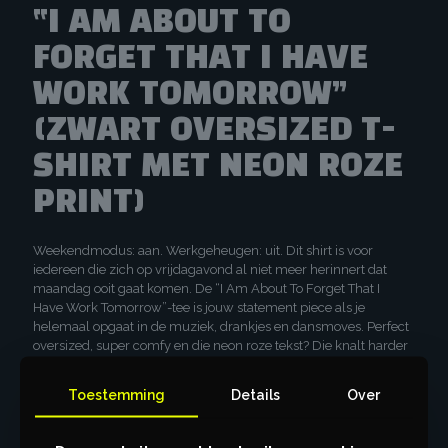
“I AM ABOUT TO
FORGET THAT I HAVE
WORK TOMORROW”
(ZWART OVERSIZED T-
SHIRT MET NEON ROZE
PRINT)
Weekendmodus: aan. Werkgeheugen: uit. Dit shirt is voor
iedereen die zich op vrijdagavond al niet meer herinnert dat
maandag ooit gaat komen. De “I Am About To Forget That I
Have Work Tomorrow”-tee is jouw statement piece als je
helemaal opgaat in de muziek, drankjes en dansmoves. Perfect
oversized, super comfy en die neon roze tekst? Die knalt harder
dan de mainstage.
Toestemming
Details
Over
Hier de redenen waarom je dit shirt nú moet scoren:
Voor die ultieme zero fcks given*-vibe als je weet dat je