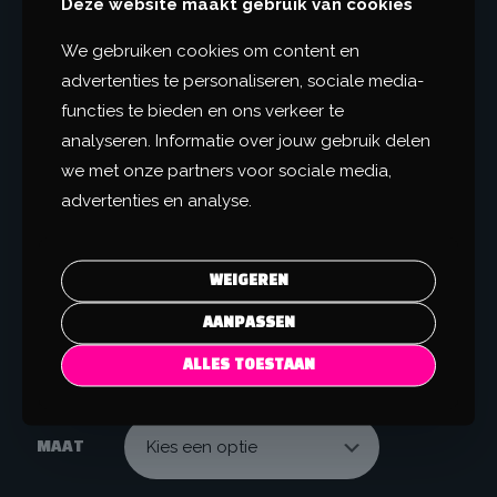
Deze website maakt gebruik van cookies
eigenlijk moet slapen.
Neon roze op zwart = opvallend én stijlvol.
We gebruiken cookies om content en
Oversized fit, want strak in je shirt is geen vibe op een
advertenties te personaliseren, sociale media-
festival.
functies te bieden en ons verkeer te
100% katoen = geen zweterige toestanden, wel luchtig en
analyseren. Informatie over jouw gebruik delen
chill.
we met onze partners voor sociale media,
Ideaal voor storywaardige momenten waarin je je baas
even niet kent.
advertenties en analyse.
Met dit shirt laat je zien: vandaag leef ik, morgen zie ik wel.
Rock je look, vergeet de klok en feesten maar.
WEIGEREN
AANPASSEN
€
29,95
ALLES TOESTAAN
MAAT