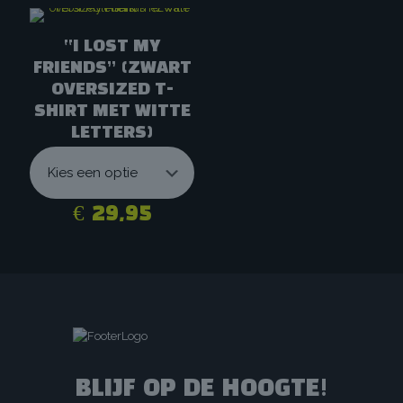
to
product
€ 5
heeft
“I LOST MY
meerdere
variaties.
FRIENDS” (ZWART
Deze
OVERSIZED T-
optie
SHIRT MET WITTE
kan
LETTERS)
gekozen
worden
op
de
productpagina
€
29,95
Dit
product
heeft
meerdere
variaties.
Deze
optie
kan
gekozen
BLIJF OP DE HOOGTE!
worden